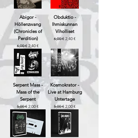
Abigor -
Obduktio -
Höllenzwang
Ihmiskunnan
(Chronicles of
Viholliset
Perdition)
Prix original
Prix promotionnel
6,00 €
2,40 €
Prix original
Prix promotionnel
6,00 €
2,40 €
Serpent Mass -
Kosmokrator -
Mass of the
Live at Hamburg
Serpent
Untertage
Prix original
Prix promotionnel
Prix original
Prix promotionnel
5,00 €
2,00 €
5,00 €
2,00 €