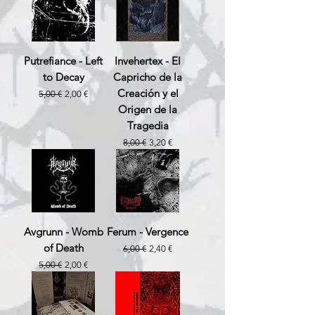
Putrefiance - Left
Invehertex - El
to Decay
Capricho de la
Creación y el
Prix original
Prix promotionnel
5,00 €
2,00 €
Origen de la
Tragedia
Prix original
Prix promotionnel
8,00 €
3,20 €
Avgrunn - Womb
Ferum - Vergence
of Death
Prix original
Prix promotionnel
6,00 €
2,40 €
Prix original
Prix promotionnel
5,00 €
2,00 €