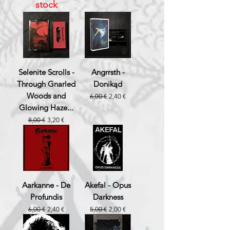
stock
Selenite Scrolls -
Angrrsth -
Through Gnarled
Donikąd
Woods and
Prix original
Prix promotionnel
6,00 €
2,40 €
Glowing Haze...
Prix original
Prix promotionnel
8,00 €
3,20 €
Aarkanne - De
Akefal - Opus
Profundis
Darkness
Prix original
Prix promotionnel
Prix original
Prix promotionnel
6,00 €
2,40 €
5,00 €
2,00 €