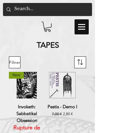
TAPES
Filtrer
New
Invoketh:
Pestis - Demo I
Sabbatikal
Prix original
Prix promotionnel
7,00 €
2,80 €
Obsession
Rupture de