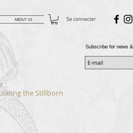
Se connecter
ABOUT US
Subscribe for news &
r :
ating the Stillborn
Prix
€
al
promotionnel