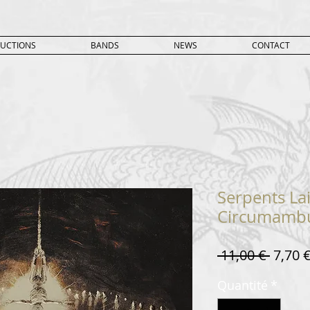
UCTIONS
BANDS
NEWS
CONTACT
Serpents Lai
Circumambul
Prix
 11,00 € 
7,70 
origin
Quantité
*