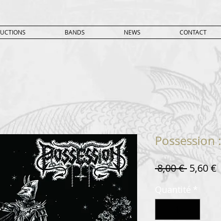
UCTIONS
BANDS
NEWS
CONTACT
Possession 
Prix
P
 8,00 € 
5,60 €
original
Quantité
*