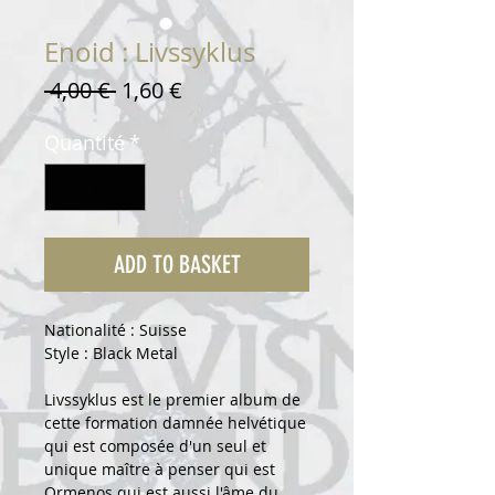
Enoid : Livssyklus
Prix
Prix
 4,00 € 
1,60 €
original
promotionnel
Quantité
*
ADD TO BASKET
Nationalité : Suisse
Style : Black Metal
Livssyklus est le premier album de
cette formation damnée helvétique
qui est composée d'un seul et
unique maître à penser qui est
Ormenos qui est aussi l'âme du