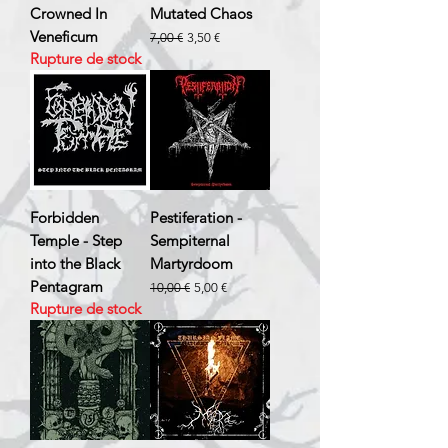
Crowned In
Mutated Chaos
Veneficum
Prix original
Prix promotionnel
7,00 €
3,50 €
Rupture de stock
Forbidden
Pestiferation -
Temple - Step
Sempiternal
into the Black
Martyrdoom
Pentagram
Prix original
Prix promotionnel
10,00 €
5,00 €
Rupture de stock