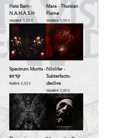
Hats Barn -
Mara - Thursian
N.A.H.A.S.H
Flame
Prix original
Prix promotionnel
Prix original
Prix promotionnel
10,00 €
5,00 €
10,00 €
5,00 €
Spectrum Mortis -
Nihilifer -
קדוש
Subterfacto​.​
declive
Prix original
Prix promotionnel
9,00 €
4,50 €
Prix original
Prix promotionnel
10,00 €
5,00 €